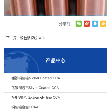
分享到：
下一篇：
铜包铝裸线CCA
产品中心
镀镍铜包铝Nickel Coated CCA
镀银铜包铝Silver Coated CCA
极细铜包铝Extremely fine CCA
铜包铝合金CCAA